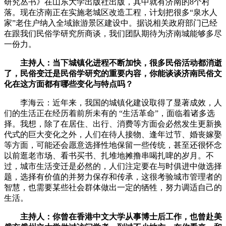
研究丛书》在山东大学出版社出版，其中就有济南的8个村
落。现在济南正在实施老城区改造工程，计划把很多“泉水人
家”老住户纳入全域旅游景区建设中。据说相关政府部门已经
在跟我们民俗学研究所商谈，我们团队期待为济南城能够多尽
一份力。
主持人：当下城镇化进程不断加快，很多民俗活动都消逝
了，民俗变迁是民俗学研究的重要内容，你能谈谈济南民俗文
化在这方面都有哪些变化与特点吗？
李海云：近年来，我国的城镇化建设取得了显著成效，人
们的生活正在经历着前所未有的 “生活革命”，面临着诸多选
择。我想，除了在居住、出行、消费等方面会必然发生更新换
代式的巨大变化之外，人们在待人接物、逢年过节、婚丧嫁娶
等方面，可能还会愿意选择性地保留一些传统，甚至还很怀念
以前逛老市场、看书买书、扎堆地摊撸串喝扎啤的岁月。不
过，城市生活变迁是必然的，人们注定要在与时俱进中做选择
题，选择有价值的并努力保存和传承，这很考验城市管理者的
智慧，也需要某些社会群体做出一定的牺牲，努力调适自己的
生活。
主持人：你曾在香港中文大学从事博士后工作，也曾赴美