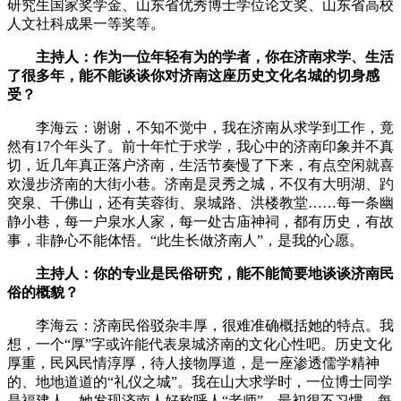
研究生国家奖学金、山东省优秀博士学位论文奖、山东省高校
人文社科成果一等奖等。
主持人：作为一位年轻有为的学者，你在济南求学、生活
了很多年，能不能谈谈你对济南这座历史文化名城的切身感
受？
李海云：谢谢，不知不觉中，我在济南从求学到工作，竟
然有17个年头了。前十年忙于求学，我心中的济南印象并不真
切，近几年真正落户济南，生活节奏慢了下来，有点空闲就喜
欢漫步济南的大街小巷。济南是灵秀之城，不仅有大明湖、趵
突泉、千佛山，还有芙蓉街、泉城路、洪楼教堂……每一条幽
静小巷，每一户泉水人家，每一处古庙神祠，都有历史，有故
事，非静心不能体悟。“此生长做济南人”，是我的心愿。
主持人：你的专业是民俗研究，能不能简要地谈谈济南民
俗的概貌？
李海云：济南民俗驳杂丰厚，很难准确概括她的特点。我
想，一个“厚”字或许能代表泉城济南的文化心性吧。历史文化
厚重，民风民情淳厚，待人接物厚道，是一座渗透儒学精神
的、地地道道的“礼仪之城”。我在山大求学时，一位博士同学
是福建人，她发现济南人好称呼人“老师”，最初很不习惯，每