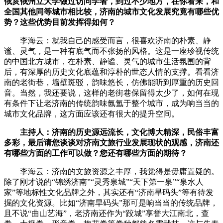
俄亥俄州立大学做过访问学者，到过不少地方，在你看来，和
全国其他同等城市相比较，济南的城市文化发展究竟有哪些优
势？这些优势目前发挥得如何？
李海云：就我自己的感受而言，很喜欢济南的朴素、静
谧、灵气，是一种有底气而不张扬的风格。这是一座珍视传统
的中国北方城市，在朴素、静谧、灵气的城市生活氛围的背
后，有深厚的历史文化底蕴和淳朴的世态人情的支撑。看看济
南的老街巷，墙壁斑驳，韵味悠长，仿佛能听到厚重的历史回
音。当然，我还要说，这样的老街巷保留得太少了，如何在现
有条件下让老济南的传统韵味氤氲于整个城市，成为响当当的
城市文化品牌，这方面应该还有很大的提升空间。
主持人：济南的历史源远流长，文化博大精深，民俗丰富
多彩，最后请您谈谈对济南文旅行业发展现状的观感，济南还
有哪些方面的工作可以做？您还有哪些方面的期待？
李海云：济南的文旅资源之丰厚，我觉得是毋庸置疑的。
除了刚才说的“锦绣济南”“灵秀泉城”“天下第一泉”“泉水人
家”等地标性文化品牌之外，其实还有“济南旱码头”等有待发
掘的文化资源。比如“济南旱码头”那可是响当当的传统品牌，
且不说“曲山艺海”，老济南还作为“跤城”享誉大江南北，查