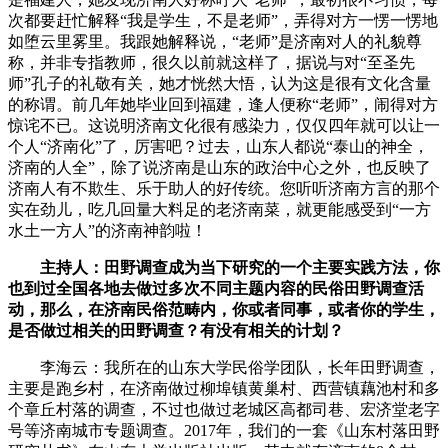
次都要赶忙解释“我是学生，不是老师”，弄得对方一愣一愣地
如堕云里雾里。我跟她解释说，“老师”是济南对人的礼貌尊
称，并非专指教师，很久以前就这样了，据说与对“至圣先
师”孔子的礼敬有关，她才恍然大悟，认为这是很有文化含量
的称谓。前几年她毕业回到福建，逢人便称“老师”，闹得对方
惊诧不已。这说明济南文化很有感染力，仅仅四年就可以让一
个人“济南化”了，厉害吧？过去，山东人都说“泰山的神全，
济南的人全”，除了说济南是山东的政治中心之外，也反映了
济南人有不欺生、乐于助人的好传统。您听听济南方言的那个
实在劲儿，吃几回量大料足的老济南菜，就更能感受到“一方
水土一方人”的济南神韵啦！
主持人：田野调查成为当下研究的一个主要实践方法，你
也到过全国各地去做过多次不同主题内容的民俗田野调查活
动，那么，在济南民俗范畴内，你或者同事，或者你的学生，
是否做过相关的田野调查？有没有相关的计划？
李海云：我所在的山东大学民俗学团队，长年田野调查，
主要是跑乡村，在济南做过柳埠镇黄巢村、西营镇藕池村和多
个章丘村落的调查，不过也做过老城区高都司巷、宏济堂老字
号等济南城市专题调查。2017年，我们的一套《山东村落田野