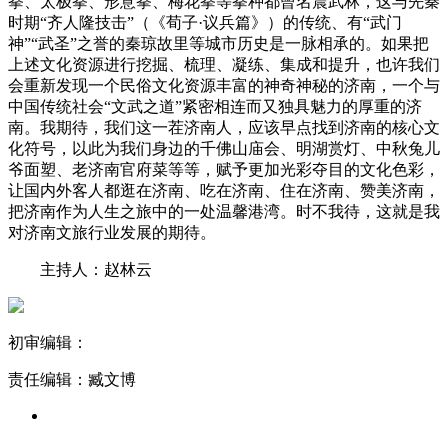
拳、太极拳、形意拳、梅花拳等拳种都曾名震武林，这与先秦
时期“齐人隆技击”（《荀子·议兵篇》）的传统、有“武门
神”“武圣”之誉的秦琼故里等城市历史是一脉相承的。如果把
上述文化资源进行挖掘、梳理、凝练、集成和提升，也许我们
会重新发现一个民俗文化资源丰富的神奇神秘的济南，一个与
中国传统社会“文武之道”紧密相连而又独具魅力的厚重的济
南。我期待，我们这一茬济南人，应该早点找到济南的核心文
化符号，以此为我们身边的千佛山庙会、明湖赏灯、中秋兔儿
爷面塑、老济南官府菜等等，赋予更加光彩夺目的文化色彩，
让国内外客人都逛在济南、吃在济南、住在济南、赞美济南，
把济南作为人生之旅中的一处温馨港湾。时不我待，这就是我
对济南文旅行业发展的期待。
主持人：赵林云
初审编辑：
责任编辑：臧文博