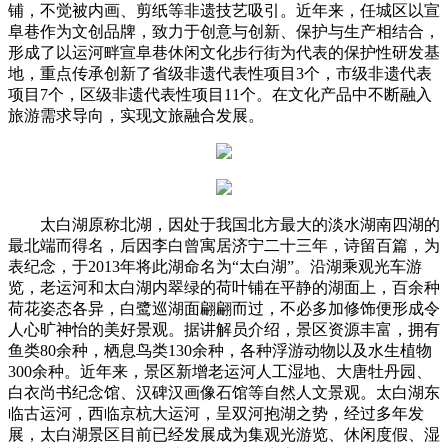
铺，不觉被内画、剪纸等非遗技艺吸引。近年来，任城区以宣
阜巷作为文创品牌，致力于创意与创新、保护与生产相结合，
形成了以运河畔宣阜巷休闲文化步行街为代表的保护性研发基
地，重点传承创新了省级非遗代表性项目3个，市级非遗代表
项目7个，区级非遗代表性项目11个。在文化产品中不断融入
旅游需求导向，实现文旅融合发展。
太白湖原称北湖，因处于我国北方最大的淡水湖南四湖的
最北端而得名，后因李白曾寓居济宁二十三年，诗留百篇，为
表纪念，于2013年将此湖命名为“太白湖”。沿湖乘观光车游
览，老运河和太白湖内翠绿的荷叶铺在平静的湖面上，百余种
荷花姿态各异，白鹭巡湖面翩翩而过，不必多加修饰便形成令
人心旷神怡的美好景观。据讲解员介绍，景区资源丰富，拥有
鱼类80余种，栖息鸟类130余种，各种浮游动物以及水生植物
300余种。近年来，景区新增老运河人工湿地、大唐牡丹园、
白衣尚书纪念馆、汉碑汉画像石馆等自然人文景观。太白湖东
临古运河，西临京杭大运河，呈双河抱湖之势，经过多年发
展，太白湖景区目前已经发展成为集观光游览、休闲度假、湿