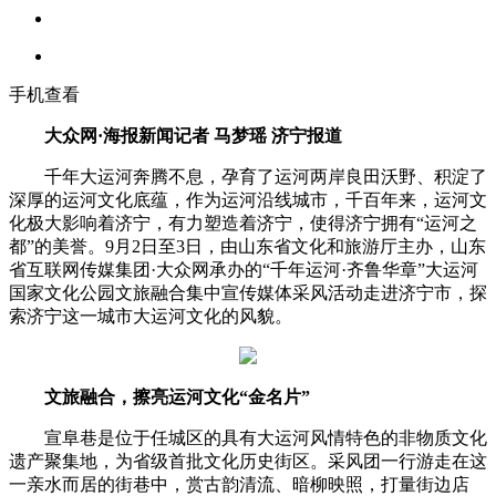
手机查看
大众网·海报新闻记者 马梦瑶 济宁报道
千年大运河奔腾不息，孕育了运河两岸良田沃野、积淀了
深厚的运河文化底蕴，作为运河沿线城市，千百年来，运河文
化极大影响着济宁，有力塑造着济宁，使得济宁拥有“运河之
都”的美誉。9月2日至3日，由山东省文化和旅游厅主办，山东
省互联网传媒集团·大众网承办的“千年运河·齐鲁华章”大运河
国家文化公园文旅融合集中宣传媒体采风活动走进济宁市，探
索济宁这一城市大运河文化的风貌。
文旅融合，擦亮运河文化“金名片”
宣阜巷是位于任城区的具有大运河风情特色的非物质文化
遗产聚集地，为省级首批文化历史街区。采风团一行游走在这
一亲水而居的街巷中，赏古韵清流、暗柳映照，打量街边店