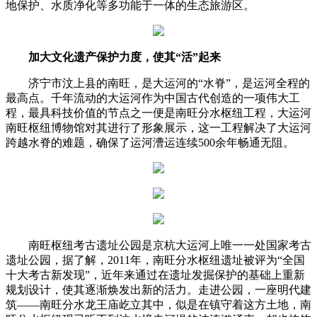
地保护、水质净化等多功能于一体的生态旅游区。
加大文化遗产保护力度，使其“活”起来
济宁市汶上县的南旺，是大运河的“水脊”，是运河全程的
最高点。千年流动的大运河作为中国古代创造的一项伟大工
程，最具科技价值的节点之一便是南旺分水枢纽工程，大运河
南旺枢纽博物馆对其进行了形象展示，这一工程解决了大运河
跨越水脊的难题，确保了运河漕运连续500余年畅通无阻。
南旺枢纽考古遗址公园是京杭大运河上唯一一处国家考古
遗址公园，据了解，2011年，南旺分水枢纽遗址被评为“全国
十大考古新发现”，近年来通过在遗址发掘保护的基础上重新
规划设计，使其逐渐焕发出新的活力。走进公园，一座明代建
筑——南旺分水龙王庙屹立其中，似是在镇守着这方土地，南