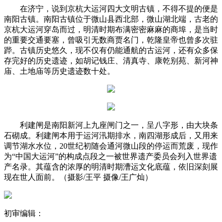
在济宁，说到京杭大运河四大文明古镇，不得不提的便是
南阳古镇。南阳古镇位于微山县西北部，微山湖北端，古老的
京杭大运河穿岛而过，明清时期布满密密麻麻的商埠，是当时
的重要交通要塞，曾吸引无数商贾名门，乾隆皇帝也曾多次驻
跸。古镇历史悠久，现不仅有仍能通航的古运河，还有众多保
存完好的历史遗迹，如胡记钱庄、清真寺、康乾别苑、新河神
庙、土地庙等历史遗迹数十处。
利建闸是南阳新河上九座闸门之一，呈八字形，由大块条
石砌成。利建闸本用于运河汛期排水，南四湖形成后，又用来
调节湖水水位，20世纪初随会通河微山段的停运而荒废，现作
为“中国大运河”的构成点段之一被世界遗产委员会列入世界遗
产名录。其蕴含的浓厚的明清时期漕运文化底蕴，依旧深刻展
现在世人面前。（摄影/王平 摄像/王广灿）
初审编辑：