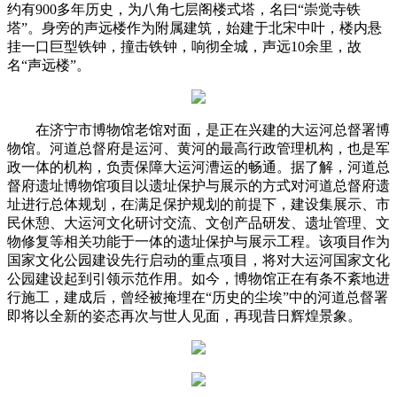
约有900多年历史，为八角七层阁楼式塔，名曰“崇觉寺铁
塔”。身旁的声远楼作为附属建筑，始建于北宋中叶，楼内悬
挂一口巨型铁钟，撞击铁钟，响彻全城，声远10余里，故
名“声远楼”。
在济宁市博物馆老馆对面，是正在兴建的大运河总督署博
物馆。河道总督府是运河、黄河的最高行政管理机构，也是军
政一体的机构，负责保障大运河漕运的畅通。据了解，河道总
督府遗址博物馆项目以遗址保护与展示的方式对河道总督府遗
址进行总体规划，在满足保护规划的前提下，建设集展示、市
民休憩、大运河文化研讨交流、文创产品研发、遗址管理、文
物修复等相关功能于一体的遗址保护与展示工程。该项目作为
国家文化公园建设先行启动的重点项目，将对大运河国家文化
公园建设起到引领示范作用。如今，博物馆正在有条不紊地进
行施工，建成后，曾经被掩埋在“历史的尘埃”中的河道总督署
即将以全新的姿态再次与世人见面，再现昔日辉煌景象。