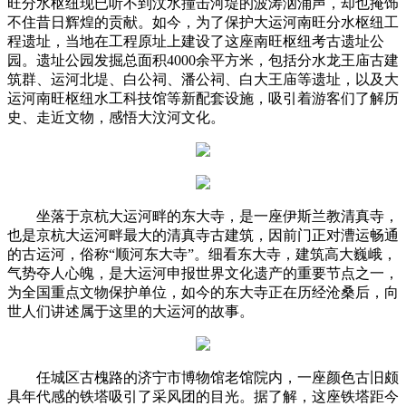
旺分水枢纽现已听不到汶水撞击河堤的波涛汹涌声，却也掩饰
不住昔日辉煌的贡献。如今，为了保护大运河南旺分水枢纽工
程遗址，当地在工程原址上建设了这座南旺枢纽考古遗址公
园。遗址公园发掘总面积4000余平方米，包括分水龙王庙古建
筑群、运河北堤、白公祠、潘公祠、白大王庙等遗址，以及大
运河南旺枢纽水工科技馆等新配套设施，吸引着游客们了解历
史、走近文物，感悟大汶河文化。
坐落于京杭大运河畔的东大寺，是一座伊斯兰教清真寺，
也是京杭大运河畔最大的清真寺古建筑，因前门正对漕运畅通
的古运河，俗称“顺河东大寺”。细看东大寺，建筑高大巍峨，
气势夺人心魄，是大运河申报世界文化遗产的重要节点之一，
为全国重点文物保护单位，如今的东大寺正在历经沧桑后，向
世人们讲述属于这里的大运河的故事。
任城区古槐路的济宁市博物馆老馆院内，一座颜色古旧颇
具年代感的铁塔吸引了采风团的目光。据了解，这座铁塔距今