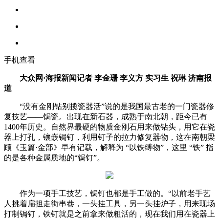
手机查看
大众网·海报新闻记者 李金珊 李义方 实习生 祝琳 济南报
道
“没有金刚钻别揽瓷器活”说的是我国最古老的一门瓷器修
复技艺——锔瓷。出现在新石器，成熟于南北朝，距今已有
1400年历史。自然界最硬的物质金刚石用来做钻头，用它在瓷
器上打孔，镶嵌锔钉，利用钉子的拉力修复器物，这在南朝梁
顾《玉篇·金部》早有记载，解释为 “以铁缚物”，这里 “铁” 指
的是各种金属质地的“锔钉”。
作为一项手工技艺，锔钉也都是手工做的。“以前老手艺
人挑着扁担走街串巷，一头挂工具，另一头挂炉子，用来现场
打制锔钉，铁钉就是之前拿来做粗活的，现在我们用在瓷器上