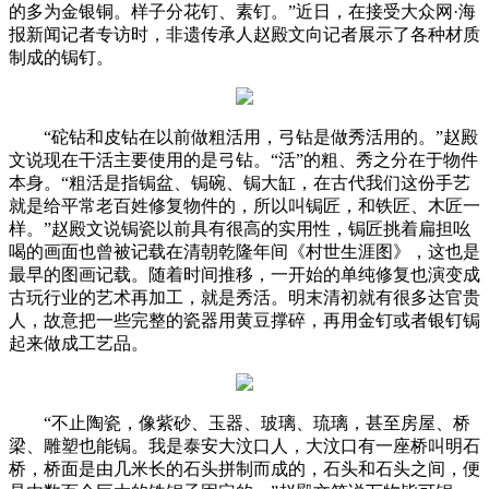
的多为金银铜。样子分花钉、素钉。”近日，在接受大众网·海
报新闻记者专访时，非遗传承人赵殿文向记者展示了各种材质
制成的锔钉。
“砣钻和皮钻在以前做粗活用，弓钻是做秀活用的。”赵殿
文说现在干活主要使用的是弓钻。“活”的粗、秀之分在于物件
本身。“粗活是指锔盆、锔碗、锔大缸，在古代我们这份手艺
就是给平常老百姓修复物件的，所以叫锔匠，和铁匠、木匠一
样。”赵殿文说锔瓷以前具有很高的实用性，锔匠挑着扁担吆
喝的画面也曾被记载在清朝乾隆年间《村世生涯图》，这也是
最早的图画记载。随着时间推移，一开始的单纯修复也演变成
古玩行业的艺术再加工，就是秀活。明末清初就有很多达官贵
人，故意把一些完整的瓷器用黄豆撑碎，再用金钉或者银钉锔
起来做成工艺品。
“不止陶瓷，像紫砂、玉器、玻璃、琉璃，甚至房屋、桥
梁、雕塑也能锔。我是泰安大汶口人，大汶口有一座桥叫明石
桥，桥面是由几米长的石头拼制而成的，石头和石头之间，便