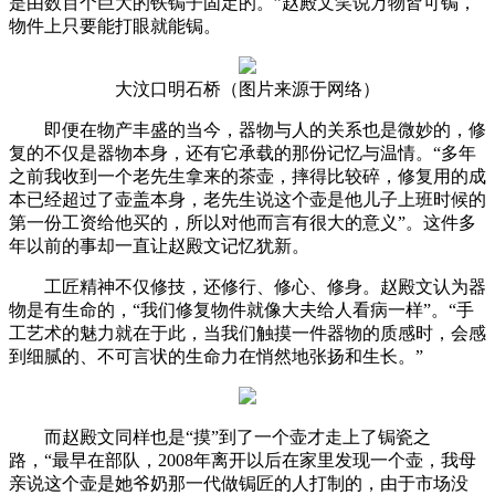
是由数百个巨大的铁锔子固定的。”赵殿文笑说万物皆可锔，
物件上只要能打眼就能锔。
大汶口明石桥（图片来源于网络）
即便在物产丰盛的当今，器物与人的关系也是微妙的，修
复的不仅是器物本身，还有它承载的那份记忆与温情。“多年
之前我收到一个老先生拿来的茶壶，摔得比较碎，修复用的成
本已经超过了壶盖本身，老先生说这个壶是他儿子上班时候的
第一份工资给他买的，所以对他而言有很大的意义”。这件多
年以前的事却一直让赵殿文记忆犹新。
工匠精神不仅修技，还修行、修心、修身。赵殿文认为器
物是有生命的，“我们修复物件就像大夫给人看病一样”。“手
工艺术的魅力就在于此，当我们触摸一件器物的质感时，会感
到细腻的、不可言状的生命力在悄然地张扬和生长。”
而赵殿文同样也是“摸”到了一个壶才走上了锔瓷之
路，“最早在部队，2008年离开以后在家里发现一个壶，我母
亲说这个壶是她爷奶那一代做锔匠的人打制的，由于市场没