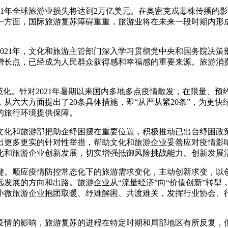
1年全球旅游业损失将达到2万亿美元。在奥密克戎毒株传播的
一方面，国际旅游复苏障碍重重，旅游业将在未来一段时期内形
21年，文化和旅游主管部门深入学习贯彻党中央和国务院决策
增长点，已经成为人民群众获得感和幸福感的重要来源。旅游消
。针对2021年暑期以来国内多地多点疫情散发，在限量、预约
知，从六大方面提出了20条具体措施，即“从严从紧20条”，为
的旅行环境提供保障。
化和旅游部把助企纾困摆在重要位置，积极推动已出台纾困政策
出更多更实的针对性举措，帮助文化和旅游企业妥善应对疫情影
化和旅游企业创新发展，切实增强抵御风险挑战能力、创新发展
。顺应疫情防控常态化下的旅游需求变化，主动创新求变，以创
发展的方向和出路。旅游企业从“流量经济”向“价值创新”转型
小微旅游企业抱团取暖、纾难解困、共渡难关，发挥行业协会、
的影响，旅游复苏的进程在特定时期和局部地区有所反复，但是