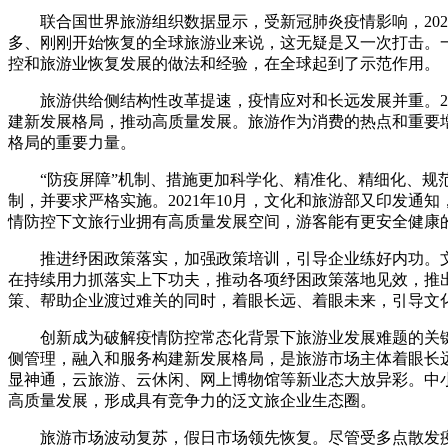
联合国世界旅游组织数据显示，受新冠肺炎疫情影响，202
多、刚刚开始恢复的全球旅游业来说，这无疑是又一次打击。
控和旅游业恢复发展的做法和经验，在全球起到了示范作用。
旅游供给侧结构性改革提速，疫情应对和长远发展并重。20
建新发展格局，推动高质量发展。旅游作为消费的热点和重要
格局的重要力量。
“防疫屏障”机制、措施更加科学化、精准化、精细化、规范化
制，并要求严格实施。2021年10月，文化和旅游部又印发通
情防控下文旅行业拥有高质量发展空间，游客能有更安全健康
推进纾困政策落实，加强政策培训，引导企业练好内功。文
在持续用力抓落实上下功夫，推动各项纾困政策落地见效，推
策、帮助企业渡过难关的同时，着眼长远、着眼未来，引导文
创新成为破解疫情防控常态化背景下旅游业发展难题的关键
侧管理，融入和服务构建新发展格局，是旅游市场主体着眼长远
显神通，云旅游、云休闲、网上博物馆等新业态大放异彩。中
高质量发展，形成具有竞争力的泛文旅企业生态圈。
旅游市场波动复苏，假日市场领先恢复。尽管受多点散发疫情