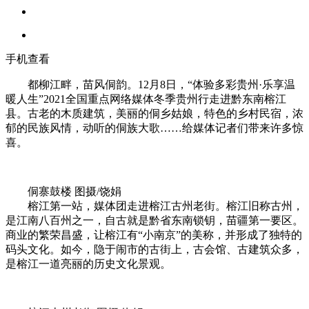
手机查看
都柳江畔，苗风侗韵。12月8日，“体验多彩贵州·乐享温
暖人生”2021全国重点网络媒体冬季贵州行走进黔东南榕江
县。古老的木质建筑，美丽的侗乡姑娘，特色的乡村民宿，浓
郁的民族风情，动听的侗族大歌……给媒体记者们带来许多惊
喜。
侗寨鼓楼 图摄/饶娟
榕江第一站，媒体团走进榕江古州老街。榕江旧称古州，
是江南八百州之一，自古就是黔省东南锁钥，苗疆第一要区。
商业的繁荣昌盛，让榕江有“小南京”的美称，并形成了独特的
码头文化。如今，隐于闹市的古街上，古会馆、古建筑众多，
是榕江一道亮丽的历史文化景观。