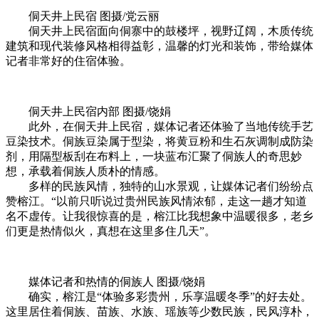
侗天井上民宿 图摄/党云丽
侗天井上民宿面向侗寨中的鼓楼坪，视野辽阔，木质传统
建筑和现代装修风格相得益彰，温馨的灯光和装饰，带给媒体
记者非常好的住宿体验。
侗天井上民宿内部 图摄/饶娟
此外，在侗天井上民宿，媒体记者还体验了当地传统手艺
豆染技术。侗族豆染属于型染，将黄豆粉和生石灰调制成防染
剂，用隔型板刮在布料上，一块蓝布汇聚了侗族人的奇思妙
想，承载着侗族人质朴的情感。
多样的民族风情，独特的山水景观，让媒体记者们纷纷点
赞榕江。“以前只听说过贵州民族风情浓郁，走这一趟才知道
名不虚传。让我很惊喜的是，榕江比我想象中温暖很多，老乡
们更是热情似火，真想在这里多住几天”。
媒体记者和热情的侗族人 图摄/饶娟
确实，榕江是“体验多彩贵州，乐享温暖冬季”的好去处。
这里居住着侗族、苗族、水族、瑶族等少数民族，民风淳朴，