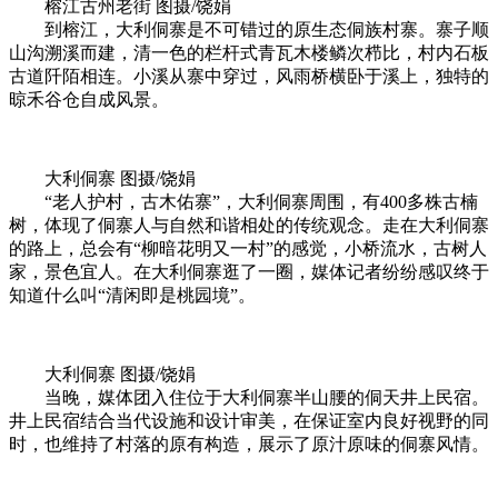
榕江古州老街 图摄/饶娟
到榕江，大利侗寨是不可错过的原生态侗族村寨。寨子顺
山沟溯溪而建，清一色的栏杆式青瓦木楼鳞次栉比，村内石板
古道阡陌相连。小溪从寨中穿过，风雨桥横卧于溪上，独特的
晾禾谷仓自成风景。
大利侗寨 图摄/饶娟
“老人护村，古木佑寨”，大利侗寨周围，有400多株古楠
树，体现了侗寨人与自然和谐相处的传统观念。走在大利侗寨
的路上，总会有“柳暗花明又一村”的感觉，小桥流水，古树人
家，景色宜人。在大利侗寨逛了一圈，媒体记者纷纷感叹终于
知道什么叫“清闲即是桃园境”。
大利侗寨 图摄/饶娟
当晚，媒体团入住位于大利侗寨半山腰的侗天井上民宿。
井上民宿结合当代设施和设计审美，在保证室内良好视野的同
时，也维持了村落的原有构造，展示了原汁原味的侗寨风情。