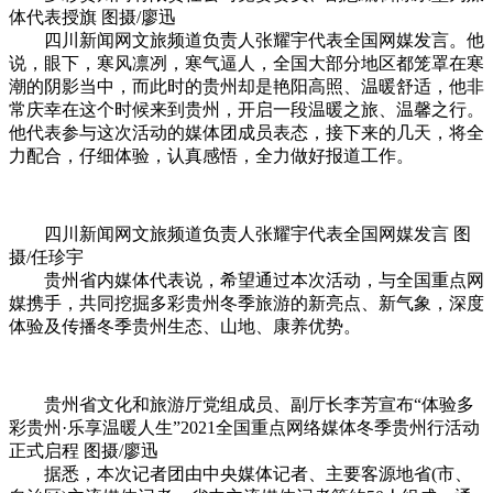
体代表授旗 图摄/廖迅
四川新闻网文旅频道负责人张耀宇代表全国网媒发言。他
说，眼下，寒风凛冽，寒气逼人，全国大部分地区都笼罩在寒
潮的阴影当中，而此时的贵州却是艳阳高照、温暖舒适，他非
常庆幸在这个时候来到贵州，开启一段温暖之旅、温馨之行。
他代表参与这次活动的媒体团成员表态，接下来的几天，将全
力配合，仔细体验，认真感悟，全力做好报道工作。
四川新闻网文旅频道负责人张耀宇代表全国网媒发言 图
摄/任珍宇
贵州省内媒体代表说，希望通过本次活动，与全国重点网
媒携手，共同挖掘多彩贵州冬季旅游的新亮点、新气象，深度
体验及传播冬季贵州生态、山地、康养优势。
贵州省文化和旅游厅党组成员、副厅长李芳宣布“体验多
彩贵州·乐享温暖人生”2021全国重点网络媒体冬季贵州行活动
正式启程 图摄/廖迅
据悉，本次记者团由中央媒体记者、主要客源地省(市、