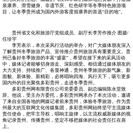
泉康养、滑雪健身、非遗节庆、红色研学等冬季特色旅游项
目，让冬季贵州成为国内外游客度假康养的首选“目的地”。
贵州省文化和旅游厅党组成员、副厅长李芳作推介 图摄/
任珍宇
李芳表示，本次采风行活动的举办，对广大媒体朋友深入
了解贵州冬季旅游产品、宣传推介贵州旅游具有重要意义。贵
州已备好冬季旅游的丰富“盛宴”，希望在接下来的采风活动
中，媒体记者能够切身游走、深刻感受。相信通过媒体朋友的
大力支持、持续推广、各显神通，贵州冬季旅游的新气象、新
面貌、新体验、新精彩，必将唱响四海、风行天下，吸引更多
国内外的目光聚焦多彩贵州，走进冬季贵州。
多彩贵州网有限责任公司党委委员、副总编辑陈永堂致
辞。他说，受主办方委托，多彩贵州网承办了本次活动，邀请
了来自全国各地的网媒记者前来贵州，体验冬季旅游。作为贵
州最大的互联网文化传媒集团，多彩贵州网始终坚守主流媒体
责任
使命
，把牢主导权，唱响主旋律，以主流权威新媒体的视
角记录贵州、传播贵州，坚定不移把媒体的社会责任扛在肩
上。