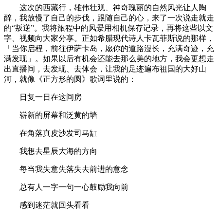
这次的西藏行，雄伟壮观、神奇瑰丽的自然风光让人陶
醉，我放慢了自己的步伐，跟随自己的心，来了一次说走就走
的“叛逆”。我将旅程中的风景用相机保存记录，再将这些以文
字、视频向大家分享。正如希腊现代诗人卡瓦菲斯说的那样，
「当你启程，前往伊萨卡岛，愿你的道路漫长，充满奇迹，充
满发现」。如果以后有机会还能去那么美的地方，我会更想走
出直播间，去发现、去体会，让我的足迹遍布祖国的大好山
河，就像《正方形的圆》歌词里说的：
日复一日在这间房
崭新的屏幕和泛黄的墙
在角落真皮沙发司马缸
我想去星辰大海的方向
每当我失意失落失去前进的意念
总有人一字一句一心鼓励我向前
感到迷茫就回头看看