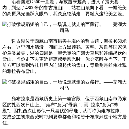
沿着国道G560一直走，海拔越来越高，进入了措美县
内，到达了4800米的鲁古拉山口，站在山顶向下看，一幅绝美
的高原风光画跃入眼帘，我决意继续走，要融入这绝美之境。
哲古湖位于西藏山南市措美县境内的哲古镇，海拔4650米
左右。这里湖水清澈，湖面上方黑颈鹤、黄鸭、灰雁等国家保
护鸟类聚集，湖的四周是一望无际的广阔大草原和连绵起伏的
雪山。当你走下去更近距离感受风光时，你会沉醉在当下。正
前方可以看到洛扎县境内连绵起伏的雪山，背后则是雄伟壮观
的雅拉香布雪山。
雍布拉康是西藏历史上第一座宫殿，位于西藏山南市乃东
区的扎西次日山上。“雍布”意为“母鹿”，而“拉康”意为“神
殿”。因扎西次山形似一只盘伏的母鹿，从而称为雍布拉康。
文成公主初来西藏时每到夏季都会和松赞干布来到这个地方居
住。