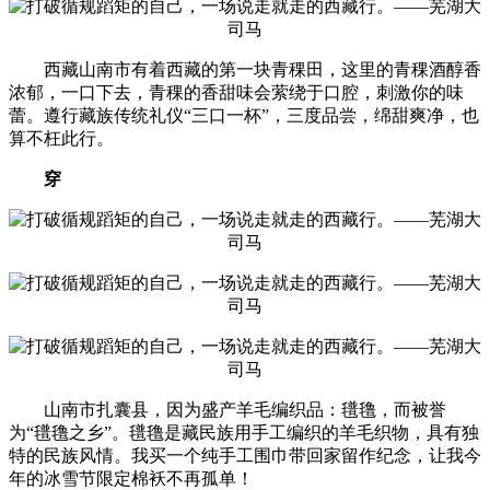
西藏山南市有着西藏的第一块青稞田，这里的青稞酒醇香
浓郁，一口下去，青稞的香甜味会萦绕于口腔，刺激你的味
蕾。遵行藏族传统礼仪“三口一杯”，三度品尝，绵甜爽净，也
算不枉此行。
穿
山南市扎囊县，因为盛产羊毛编织品：氆氇，而被誉
为“氆氇之乡”。氆氇是藏民族用手工编织的羊毛织物，具有独
特的民族风情。我买一个纯手工围巾带回家留作纪念，让我今
年的冰雪节限定棉袄不再孤单！