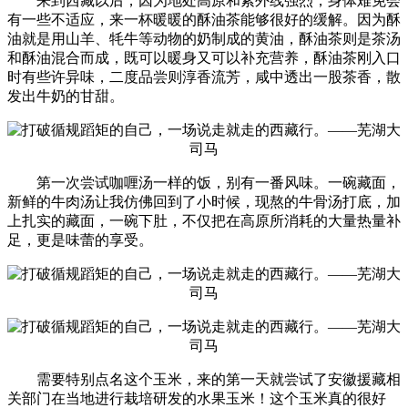
来到西藏以后，因为地处高原和紫外线强烈，身体难免会
有一些不适应，来一杯暖暖的酥油茶能够很好的缓解。因为酥
油就是用山羊、牦牛等动物的奶制成的黄油，酥油茶则是茶汤
和酥油混合而成，既可以暖身又可以补充营养，酥油茶刚入口
时有些许异味，二度品尝则淳香流芳，咸中透出一股茶香，散
发出牛奶的甘甜。
第一次尝试咖喱汤一样的饭，别有一番风味。一碗藏面，
新鲜的牛肉汤让我仿佛回到了小时候，现熬的牛骨汤打底，加
上扎实的藏面，一碗下肚，不仅把在高原所消耗的大量热量补
足，更是味蕾的享受。
需要特别点名这个玉米，来的第一天就尝试了安徽援藏相
关部门在当地进行栽培研发的水果玉米！这个玉米真的很好