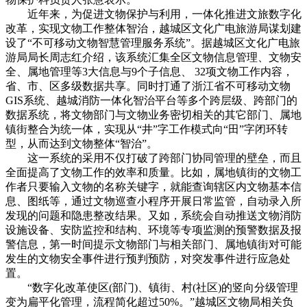
近年来，为促进文物保护与利用，一体化推进文旅数字化
改革，实现文物工作整体智治，越城区文化广电旅游局谋划建
设了“不可移动文物智慧管理服务系统”。据越城区文化广电旅
游局局长周志红介绍，该系统汇集全区文物信息管理、文物安
全、属地管理等3大信息与9个子信息、 32项文物工作内容，
省、市、区多级数据共享。同时打通了浙江省不可移动文物
GIS系统、越城消防一体化智治平台等多个跨层级、跨部门的
数据系统，将文物部门与文物业务密切相关的其它部门、属地
镇街整合为统一体，实现从“井”字工作模式向“田”字闭环转
型，从而达到文物整体“智治”。
这一系统的采用不仅打破了跨部门协同管理的壁垒，而且
全面提高了文物工作的效率和质量。比如，属地镇街的文物工
作者只要输入文物的名称关键字，就能查询辖区内文物基本信
息、图纸等，通过文物巡查小程序开展日常监管，自动录入所
发现的问题和隐患整改结果。又如，系统会自动推送文物消防
设施设备、安防监控和结构、环境等专项监测的预警数据及报
警信息，第一时间提示文物部门与相关部门、属地镇街对可能
发生的文物安全事件进行预判预防，对突发事件进行应急处
置。
“数字化改革使区(部门)、镇街、村(社区)的竖向分级管理
变为扁平化管理，流程简化超过50%。”越城区文物局相关负