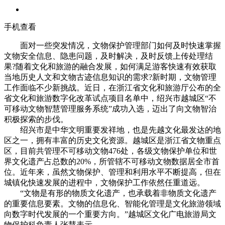
手机查看
面对一些突发情况，文物保护管理部门如何及时快速掌握
文物安全信息、隐患问题，及时解决，及时反馈上传处理结
果?随着文化和旅游的融合发展，如何满足游客快速有效获取
当地历史人文和文物古迹信息知识的需求?新时期，文物管理
工作面临不少新挑战。近日，在浙江省文化和旅游厅公布的全
省文化和旅游数字化改革试点项目名单中，绍兴市越城区“不
可移动文物智慧管理服务系统”成功入选，迈出了向文物智治
积极探索的步伐。
绍兴市是中华文明重要发祥地，也是先越文化最发达的地
区之一，拥有丰富的历史文化资源。越城区是浙江省文物重点
区，目前共管理不可移动文物476处，各级文物保护单位和世
界文化遗产占总数的20%，所管辖不可移动文物数据居全市首
位。近年来，虽然文物保护、管理和利用水平不断提高，但在
城镇化快速发展的进程中，文物保护工作依然任重道远。
“文物是有形的物质文化遗产，也承载着非物质文化遗产
的重要信息要素。文物的信息化、智能化管理是文化旅游领域
向数字时代发展的一个重要方向。”越城区文化广电旅游局文
物保护科负责人张慧表示。