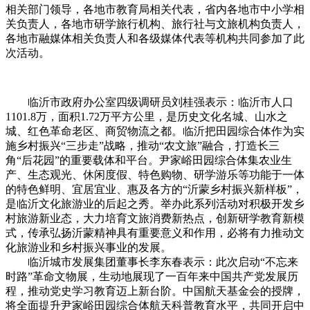
相关部门领导，各地市教育局相关
代表
，省内各地市中小学相
关负责人，各地市研学旅行机构、旅行社与文旅机构负责人，
各地市融媒体相关负责人和各级媒体
代表
等机构共同参加了此
次活动。
临沂市政府办公室四级调研员刘桂强表示：临沂市人口
1101.8万，面积1.72万平方公里，是历史文化名城、山水之
城、红色革命老区、商贸物流之都。临沂把田园综合体作为实
施乡村振兴“三步走”战略，推动“农文旅”融合，打造长三
角“后花园”的重要载体和平台。尹家峪田园综合体集农业生
产、生态观光、休闲度假、特色购物、研学游乐等功能于一体
的特色鲜明、宜居宜业、惠及各方的“沂蒙乡村振兴新样板”，
是临沂文化旅游业的后起之秀。举办此系列活动对积极开发乡
村旅游新业态，大力培育文旅消费新热点，创新研学教育新模
式，传承弘扬沂蒙精神具有重要意义和作用，必将有力推动文
化旅游业和乡村振兴事业的发展。
临沂城市发展集团董事长李东春表示：此次启动“不忘来
时路”革命文物展，生动地展现了一百年来中国
共产党
发展历
程，推动
党史
学习教育迈上新台阶。中国航天基金会的授牌，
将全面提升尹家峪田园综合体航天科普教育水平，共同开启中