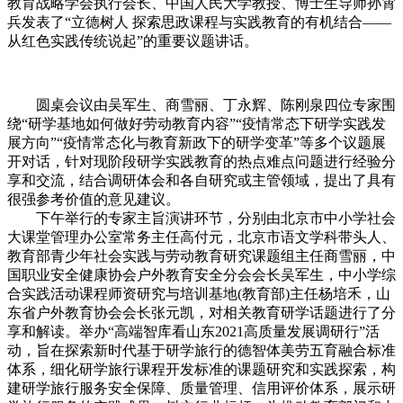
教育战略学会执行会长、中国人民大学教授、博士生导师孙霄
兵发表了“立德树人 探索思政课程与实践教育的有机结合——
从红色实践传统说起”的重要议题讲话。
圆桌会议由吴军生、商雪丽、丁永辉、陈刚泉四位专家围
绕“研学基地如何做好劳动教育内容”“疫情常态下研学实践发
展方向”“疫情常态化与教育新政下的研学变革”等多个议题展
开对话，针对现阶段研学实践教育的热点难点问题进行经验分
享和交流，结合调研体会和各自研究或主管领域，提出了具有
很强参考价值的意见建议。
下午举行的专家主旨演讲环节，分别由北京市中小学社会
大课堂管理办公室常务主任高付元，北京市语文学科带头人、
教育部青少年社会实践与劳动教育研究课题组主任商雪丽，中
国职业安全健康协会户外教育安全分会会长吴军生，中小学综
合实践活动课程师资研究与培训基地(教育部)主任杨培禾，山
东省户外教育协会会长
张元
凯，对相关教育研学话题进行了分
享和解读。举办“高端智库看山东2021高质量发展调研行”活
动，旨在探索新时代基于研学旅行的德智体美劳五育融合标准
体系，细化研学旅行课程开发标准的课题研究和实践探索，构
建研学旅行服务安全保障、质量管理、信用评价体系，展示研