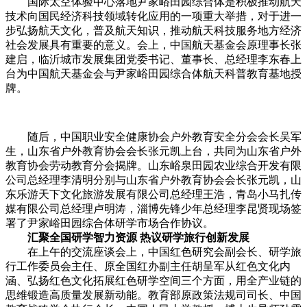
国际太空体验中心落地尹家峪田园综合体是积极推动航天
技术向国民经济科技领域转化应用的一项重大举措，对于进一
步弘扬航天文化，普及航天知识，推动航天科技服务地方经济
社会发展具有重要的意义。会上，中国航天基金会原理事长张
建启，临沂城市发展集团党委
书记
、董事长、总经理李东春上
台为中国航天基金会与尹家峪田园综合体航天科普教育基地授
牌。
随后，中国职业安全健康协会户外教育安全分会会长吴军
生，山东省户外教育协会会长
张元
凯上台，共同为山东省户外
教育协会劳动教育分会揭牌。山东峪泉田园农业综合开发有限
公司总经理李清明分别与山东省户外教育协会会长
张元
凯，山
东乐游天下文化旅游发展有限公司总经理王浩，青岛小马扎传
媒有限公司总经理卢明涛，淄博先锋少年总经理李昆贤现场签
署了尹家峪田园综合体研学市场合作协议。
汇聚全国研学智力资源 热议研学旅行创新发展
在上午的交流座谈会上，中国红色研究会副会长、研学旅
行工作委员会主任、原全国红办副主任胡呈军从红色文化内
涵、弘扬红色文化拓展红色研学空间三个方面，用全产业链的
思维锻造高质量发展新动能。教育部原政策法规司司长、中国