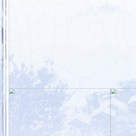
第二届讲好山东故事征文大赛
“讲好山东故事”：孙大圣归国
“讲好
话“乡愁”
东籍