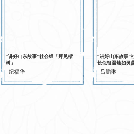
“讲好山东故事”社会组「拜见楷
“讲好山东故事”
树」
长似银瀑灿如灵
纪福华
吕鹏琳