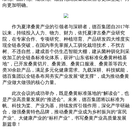
向更加明确。
作为夏津桑黄产业的引领者与深耕者，德百集团自2017年
以来，持续投入人力、物力、财力，依托夏津古桑产业研究
院，在专家合作、专项研究、种植培育、产品研发四大维度实
现全链条突破，在国内率先掌握人工驯化栽培技术，不扰古
树、不违自然，建成首个仿生态智能大棚，建从菌种驯化到采
收加工的全链条标准化体系，获评“山东省标准化桑黄种植基
地”，已开发桑黄切片、桑黄酒、桑黄口服液、桑黄茶等四大
类30余款产品，满足多元化健康需求。九载深耕、科技赋能，
德百集团以全链条布局夯实产业发展“硬支撑”，成为推动桑黄
产业做大做强的核心力量。
此次会议的成功举办，既是桑黄标准落地的“解读会”，也
是产业高质量发展的“推进会”。未来，德百集团将以标准为
帆、科技为桨、产业为基，持续发挥引领作用，深化产学研融
合，做强桑黄特色品牌，推动桑黄产业成为乡村振兴的“富民
产业”、大健康产业的“标杆产业”，书写桑黄产业高质量发展
新篇章！