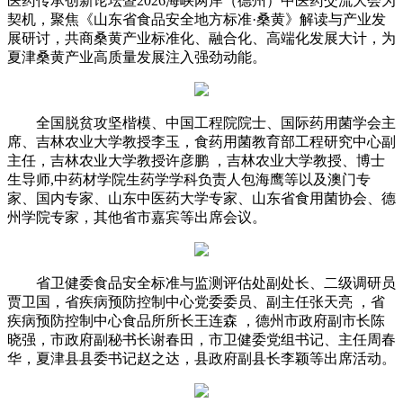
医药传承创新论坛暨2026海峡两岸（德州）中医药交流大会为
契机，聚焦《山东省食品安全地方标准·桑黄》解读与产业发
展研讨，共商桑黄产业标准化、融合化、高端化发展大计，为
夏津桑黄产业高质量发展注入强劲动能。
全国脱贫攻坚楷模、中国工程院院士、国际药用菌学会主
席、吉林农业大学教授李玉，食药用菌教育部工程研究中心副
主任，吉林农业大学教授许彦鹏 ，吉林农业大学教授、博士
生导师,中药材学院生药学学科负责人包海鹰等以及澳门专
家、国内专家、山东中医药大学专家、山东省食用菌协会、德
州学院专家，其他省市嘉宾等出席会议。
省卫健委食品安全标准与监测评估处副处长、二级调研员
贾卫国，省疾病预防控制中心党委委员、副主任张天亮 ，省
疾病预防控制中心食品所所长王连森 ，德州市政府副市长陈
晓强，市政府副秘书长谢春田，市卫健委党组书记、主任周春
华，夏津县县委书记赵之达，县政府副县长李颖等出席活动。