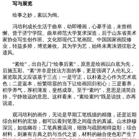
写与展览
绘事之妙，素以为绚。
冯培利成长生活于曲阜，幼即嗜画，心摹手追，未曾稍
懈。曾于济宁学院、曲阜师范大学复求深造，后于山东省美术
家协会写生创作班、文化部现代工笔画院、中国国家画院修
业，转益多师，博览兼收。其为学为艺，始终未离洙泗弦歌之
遗风。
“素绘”，出自孔门“绘事后素”，原意是绘画以白底为先，
后施五彩。“素”并非是技法方面的事，更是强调了人伦礼义。
展览取其义应该基于三点：一是守正，以朴素之心作为艺术底
色；二是返本，纷繁喧嚣的当下让绘画回归初心；三是蓄养，
积学养气，厚积薄发，斐然成章。至于“素约”，意思是清简自
持，宁静致远的意思。这样看来，“素绘素约”既是说技，亦再
说道。
观冯培利的画作，无论是早期工笔线描的精微，还是近期
综合材料的宏放，都可以看到笔墨之间蕴含的真诚。山水静穆
深沉，如临幽谷；工笔典雅温润，细致与疏朗相得益彰；综合
材料，则兼有古典之韵与当代之姿，材料的融合使色彩产生了