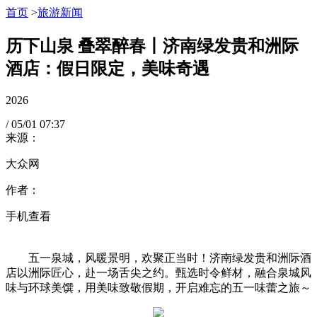
首页
>
旅游新闻
历下山泉 叠翠醉春丨济南绿发贵和洲际
酒店：假日限定，美味奇遇
2026
/
05/01
07:37
来源：
大众网
作者：
手机查看
五一泉城，风暖景明，欢聚正当时！济南绿发贵和洲际酒
店以洲际匠心，赴一场舌尖之约。甄选时令鲜材，融合泉城风
味与环球美馔，用美味致敬假期，开启难忘的五一味蕾之旅～