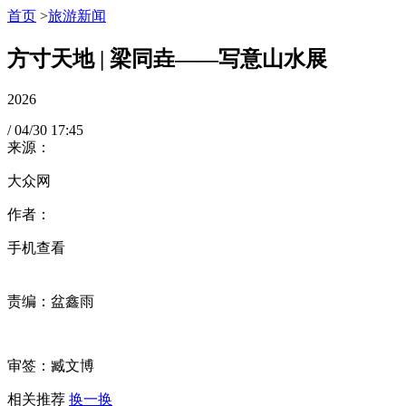
首页
>
旅游新闻
方寸天地 | 梁同垚——写意山水展
2026
/
04/30
17:45
来源：
大众网
作者：
手机查看
责编：盆鑫雨
审签：臧文博
相关推荐
换一换